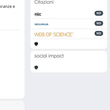
Citazioni
noranze e
ND
ND
ND
social impact