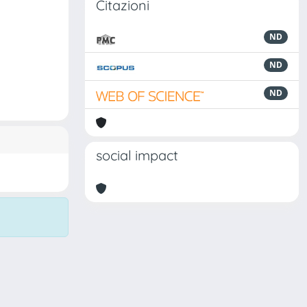
Citazioni
ND
ND
ND
social impact