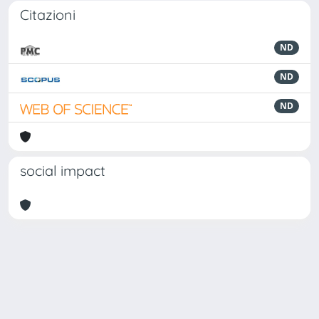
Citazioni
ND
ND
ND
social impact