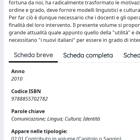
fortuna da noi, ha radicalmente trasformato le motivazio
ordine e grado, deve fornire modelli linguistici e cultur
Per far ciò è dunque necessario che i docenti e gli oper
finalità del loro intervento. Il presente volume si prop
grande attualità quale appunto quello della "utilità" e de
necessitano "i nuovi italiani" per essere in grado di inte
Scheda breve
Scheda completa
Sched
Anno
2010
Codice ISBN
9788855702782
Parole chiave
Comunicazione; Lingua; Cultura; Identità
Appare nelle tipologie:
02.01 Contributo in volume (Capitolo o Saggio)