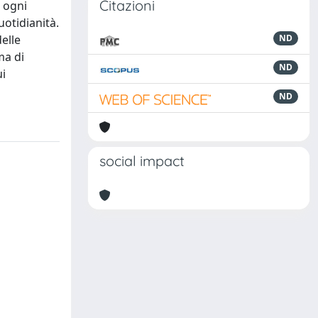
Citazioni
i ogni
uotidianità.
elle
ND
ma di
ND
ui
ND
social impact