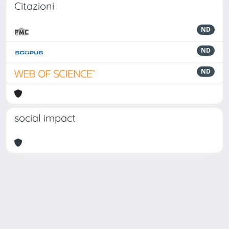
Citazioni
ND
ND
ND
social impact
Powered by
IRIS
-
about IRIS
-