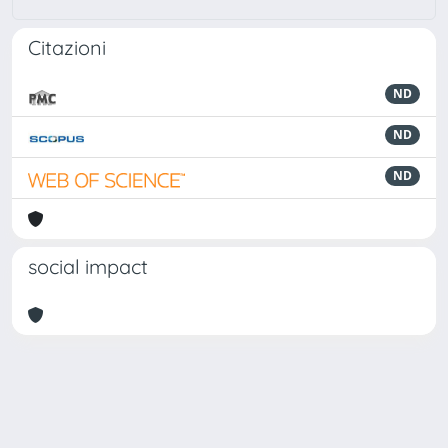
Citazioni
ND
ND
ND
social impact