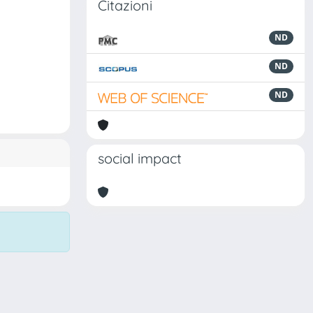
Citazioni
ND
ND
ND
social impact