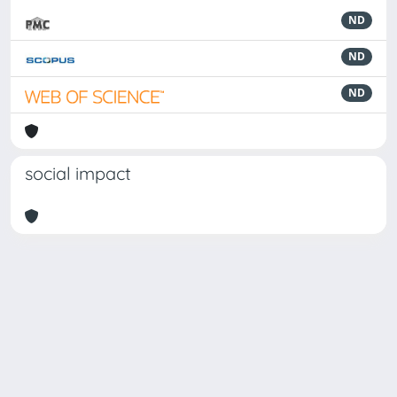
ND
ND
ND
social impact
Powered by
IRIS
-
about IRIS
-
Utilizzo dei cookie
-
Privacy
Copyright © 2026