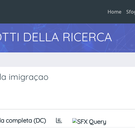
Home
Sfo
TTI DELLA RICERCA
 da imigraçao
a completa (DC)