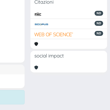
Citazioni
ND
ND
ND
social impact