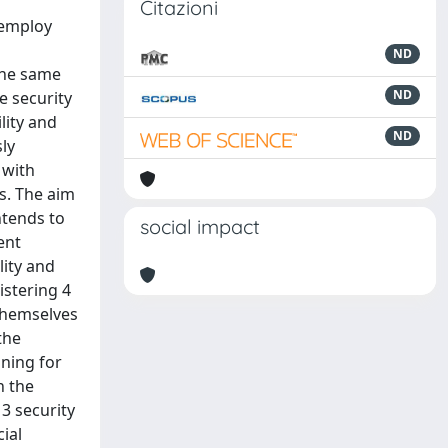
Citazioni
 employ
ND
the same
ND
e security
lity and
ND
ly
 with
es. The aim
intends to
social impact
ent
lity and
stering 4
themselves
the
ining for
n the
 3 security
ial