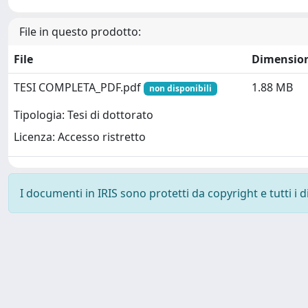
File in questo prodotto:
File
Dimensio
TESI COMPLETA_PDF.pdf
1.88 MB
non disponibili
Tipologia: Tesi di dottorato
Licenza: Accesso ristretto
I documenti in IRIS sono protetti da copyright e tutti i di
Powered by
IRIS
-
about IRIS
-
Utilizzo dei cookie