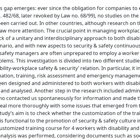
ious gap emerges: ever since the obligation for companies to
o. 482/68, later revoked by Law no. 68/99), no studies on the
een carried out. In other countries, although research on 
draw more attention. The crucial point in managing workplac
ack of a unitary and interdisciplinary approach to both disabi
enario, and with new aspects to security & safety continuous
 safety managers are often unprepared to employ a worker
lems. This investigation is divided into two different studi
ability-workplace safety & security’ relation. In particular, it 
rmation, training, risk assessment and emergency managem
 been designed and administered to both workers with disabi
nd analysed. Another step in the research included admini
 who contacted us spontaneously for information and made 
to deal more thoroughly with some issues that emerged from 
tudy’s aim is to check whether the customization of the tra
s functional to the promotion of security & safety culture i
 customized training course for 4 workers with disability and
nalysis was performed, considering documents such as soc