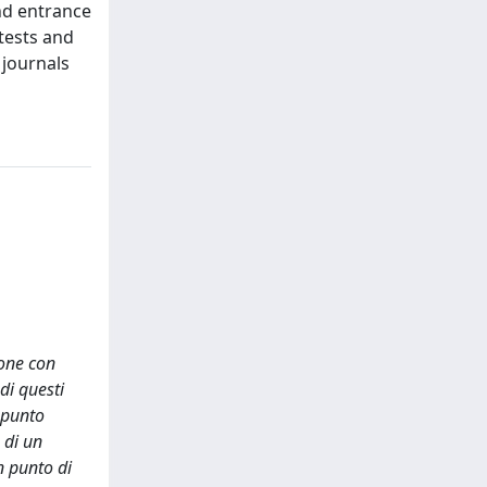
nd entrance
 tests and
 journals
sone con
di questi
l punto
 di un
n punto di