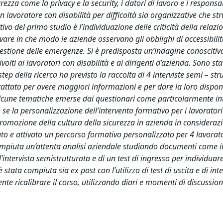
rezza come la privacy e la security, i datori di lavoro e i responsab
 lavoratore con disabilità per difficoltà sia organizzative che stru
tivo del primo studio è l’individuazione delle criticità della relazi
levare in che modo le aziende osservano gli obblighi di accessibilit
gestione delle emergenze. Si è predisposta un’indagine conoscitiv
lti ai lavoratori con disabilità e ai dirigenti d’azienda. Sono stat
p della ricerca ha previsto la raccolta di 4 interviste semi – str
ttato per avere maggiori informazioni e per dare la loro disponi
alcune tematiche emerse dai questionari come particolarmente int
e se la personalizzazione dell’intervento formativo per i lavorator
 promozione della cultura della sicurezza in azienda in consideraz
tato e attivato un percorso formativo personalizzato per 4 lavorat
 compiuta un’attenta analisi aziendale studiando documenti come il
l’intervista semistrutturata e di un test di ingresso per individuare
è stata compiuta sia ex post con l’utilizzo di test di uscita e di inte
nte ricalibrare il corso, utilizzando diari e momenti di discussion