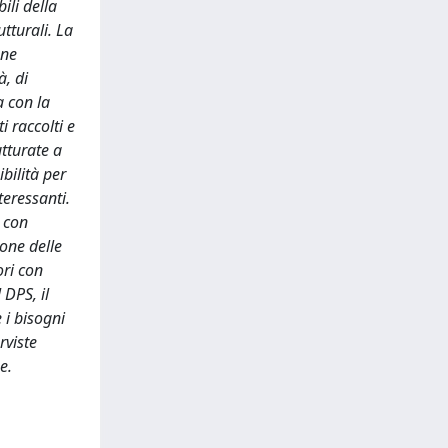
ili della
tturali. La
one
à, di
a con la
i raccolti e
utturate a
bilità per
eressanti.
i con
ione delle
ori con
 DPS, il
 i bisogni
rviste
e.