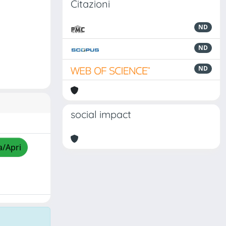
Citazioni
ND
ND
ND
social impact
a/Apri