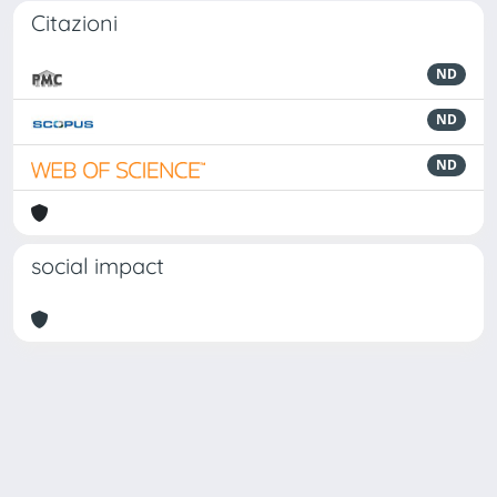
Citazioni
ND
ND
ND
social impact