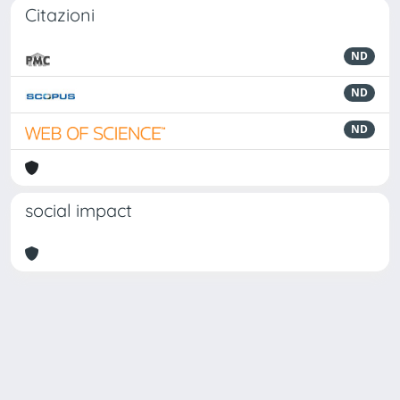
Citazioni
ND
ND
ND
social impact