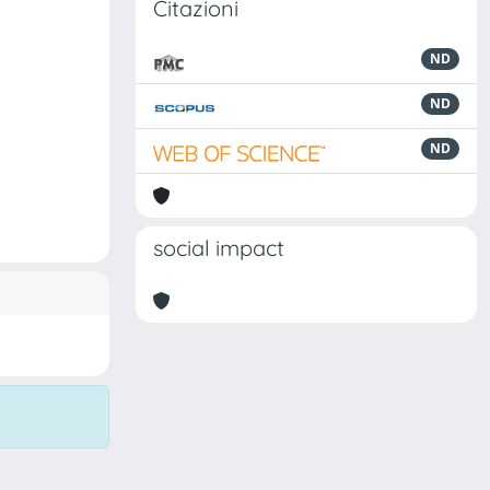
Citazioni
ND
ND
ND
social impact