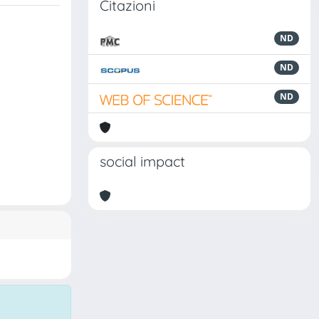
Citazioni
ND
ND
ND
social impact