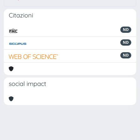
Citazioni
ND
ND
ND
social impact