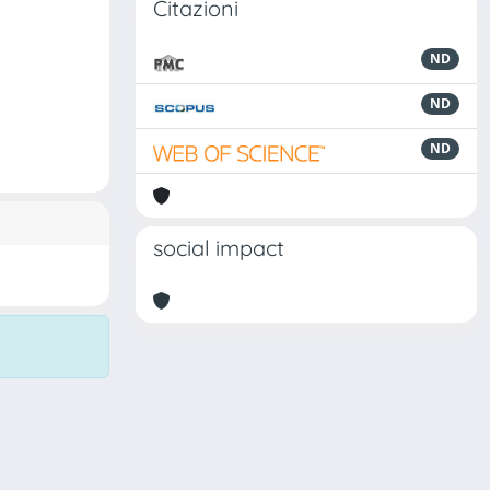
Citazioni
ND
ND
ND
social impact