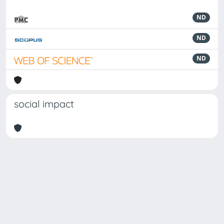
ND
ND
ND
social impact
Powered by
IRIS
-
about IRIS
-
Utilizzo dei cookie
-
Privacy
Copyright © 2026