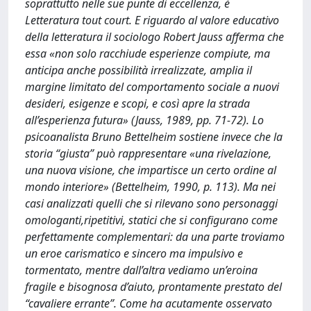
soprattutto nelle sue punte di eccellenza, è
Letteratura tout court. E riguardo al valore educativo
della letteratura il sociologo Robert Jauss afferma che
essa «non solo racchiude esperienze compiute, ma
anticipa anche possibilità irrealizzate, amplia il
margine limitato del comportamento sociale a nuovi
desideri, esigenze e scopi, e così apre la strada
all’esperienza futura» (Jauss, 1989, pp. 71-72). Lo
psicoanalista Bruno Bettelheim sostiene invece che la
storia “giusta” può rappresentare «una rivelazione,
una nuova visione, che impartisce un certo ordine al
mondo interiore» (Bettelheim, 1990, p. 113). Ma nei
casi analizzati quelli che si rilevano sono personaggi
omologanti,ripetitivi, statici che si configurano come
perfettamente complementari: da una parte troviamo
un eroe carismatico e sincero ma impulsivo e
tormentato, mentre dall’altra vediamo un’eroina
fragile e bisognosa d’aiuto, prontamente prestato del
“cavaliere errante”. Come ha acutamente osservato