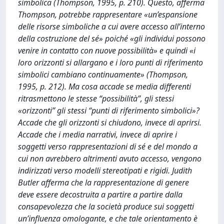
simbolica (Thompson, 1995, p. 210). Questo, afferma
Thompson, potrebbe rappresentare «un’espansione
delle risorse simboliche a cui avere accesso all’interno
della costruzione del sé» poiché «gli individui possono
venire in contatto con nuove possibilità» e quindi «i
loro orizzonti si allargano e i loro punti di riferimento
simbolici cambiano continuamente» (Thompson,
1995, p. 212). Ma cosa accade se media differenti
ritrasmettono le stesse “possibilità”, gli stessi
«orizzonti” gli stessi “punti di riferimento simbolici»?
Accade che gli orizzonti si chiudono, invece di aprirsi.
Accade che i media narrativi, invece di aprire i
soggetti verso rappresentazioni di sé e del mondo a
cui non avrebbero altrimenti avuto accesso, vengono
indirizzati verso modelli stereotipati e rigidi. Judith
Butler afferma che la rappresentazione di genere
deve essere decostruita a partire a partire dalla
consapevolezza che la società produce sui soggetti
un’influenza omologante, e che tale orientamento è