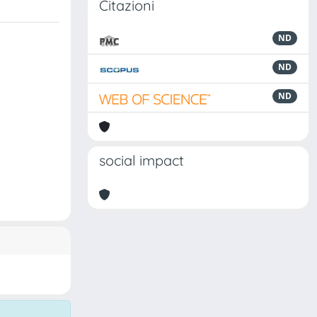
Citazioni
ND
ND
ND
social impact