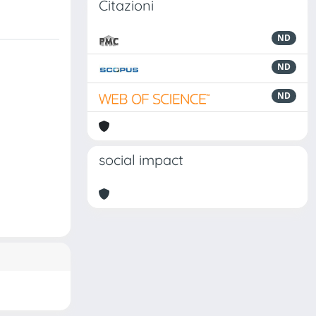
Citazioni
ND
ND
ND
social impact