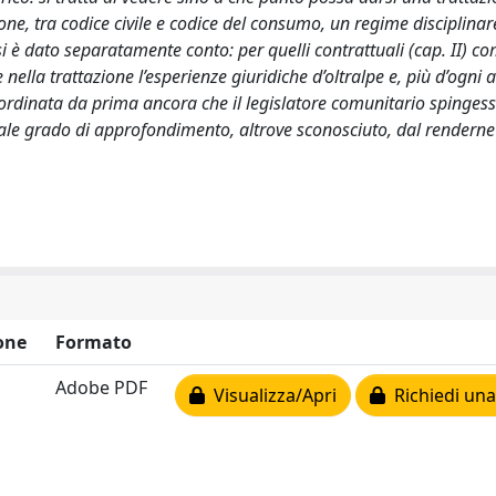
done, tra codice civile e codice del consumo, un regime disciplina
 si è dato separatamente conto: per quelli contrattuali (cap. II) c
ive nella trattazione l’esperienze giuridiche d’oltralpe e, più d’ogni a
ordinata da prima ancora che il legislatore comunitario spingess
 tale grado di approfondimento, altrove sconosciuto, dal renderne
one
Formato
Adobe PDF
Visualizza/Apri
Richiedi una