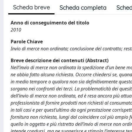
Scheda breve
Scheda completa
Sched
Anno di conseguimento del titolo
2010
Parole Chiave
Invio di merce non ordinata; conclusione del contratto; rest
Breve descrizione dei contenuti (Abstract)
Nell’invio di merce non ordinata la spedizione d’un bene mo
ne abbia fatto alcuna richiesta. Occorre chiedersi se, quand
in medio tempore o qualora non sia definitivamente questo il
sorgano nei confronti dei terzi. La problematicità dei quesiti p
dell’invio di merce non ordinata, ed è resa ancora più attual
professionista di fornire prodotti non richiesti al consumat
in tali casi e per quest’ultimo da ogni prestazione corrispett
fornitura non richiesta, lungi dal coincidere col più ampio
quello in oggetto e più ristretto dell’invio di merce non ord
intende condursi, ma ne suggerisce e stimola l’interesse teo