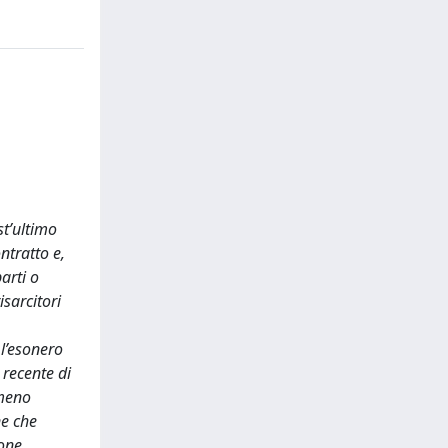
st’ultimo
ntratto e,
arti o
isarcitori
 l’esonero
 recente di
omeno
ne che
ione