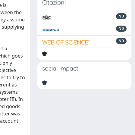
Citazioni
 is
etween the
ND
 they assume
m supplying
ND
ND
rtia
which goes
t only
social impact
bjective
er to try to
erent as
 systems
er III). In
ted goods
atter was
o account