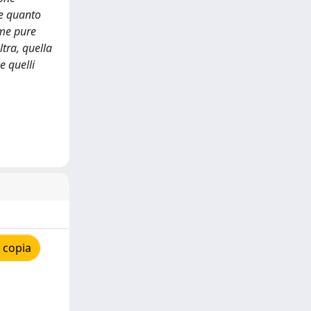
re quanto
ome pure
ltra, quella
e quelli
 copia