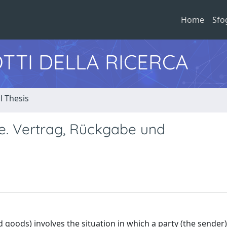
Home
Sfo
TTI DELLA RICERCA
l Thesis
e. Vertrag, Rückgabe und
d goods) involves the situation in which a party (the sender)