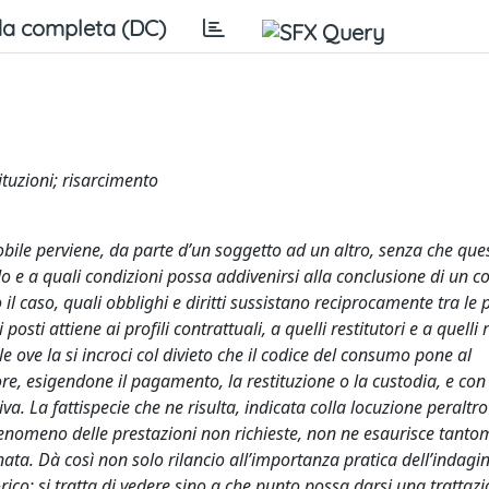
a completa (DC)
ituzioni; risarcimento
bile perviene, da parte d’un soggetto ad un altro, senza che que
o e a quali condizioni possa addivenirsi alla conclusione di un co
 caso, quali obblighi e diritti sussistano reciprocamente tra le p
osti attiene ai profili contrattuali, a quelli restitutori e a quelli r
e ove la si incroci col divieto che il codice del consumo pone al
ore, esigendone il pagamento, la restituzione o la custodia, e con
iva. La fattispecie che ne risulta, indicata colla locuzione peraltro
 fenomeno delle prestazioni non richieste, non ne esaurisce tant
inata. Dà così non solo rilancio all’importanza pratica dell’indagi
rico: si tratta di vedere sino a che punto possa darsi una trattaz