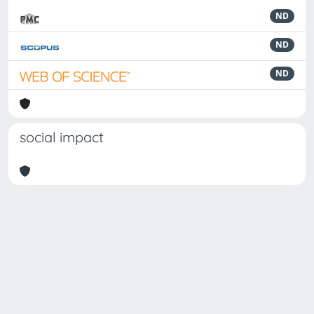
ND
ND
ND
social impact
Powered by
IRIS
-
about IRIS
-
Utilizzo dei cookie
-
Privacy
Copyright © 2026