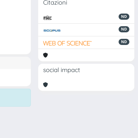
Citazioni
ND
ND
ND
social impact