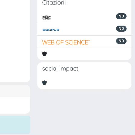
Citazioni
ND
ND
ND
social impact