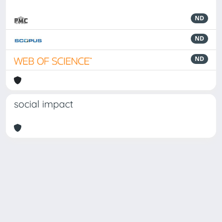
ND
ND
ND
social impact
Powered by
IRIS
-
about IRIS
-