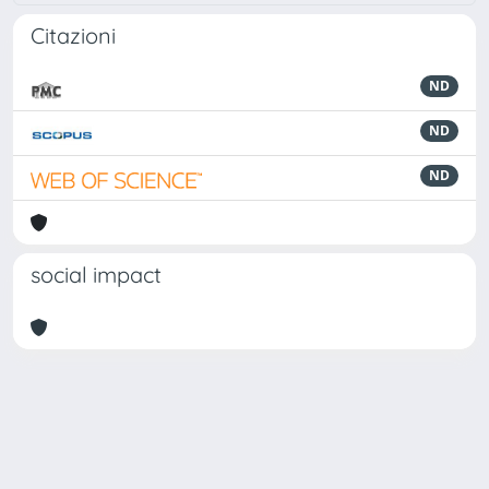
Citazioni
ND
ND
ND
social impact