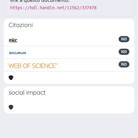
link a questo documento:
https://hdl.handle.net/11562/337478
Citazioni
ND
ND
ND
social impact