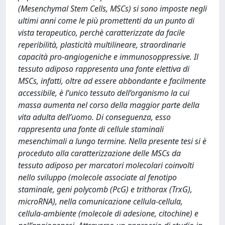
(Mesenchymal Stem Cells, MSCs) si sono imposte negli
ultimi anni come le più promettenti da un punto di
vista terapeutico, perchè caratterizzate da facile
reperibilità, plasticità multilineare, straordinarie
capacità pro-angiogeniche e immunosoppressive. Il
tessuto adiposo rappresenta una fonte elettiva di
MSCs, infatti, oltre ad essere abbondante e facilmente
accessibile, è l’unico tessuto dell’organismo la cui
massa aumenta nel corso della maggior parte della
vita adulta dell’uomo. Di conseguenza, esso
rappresenta una fonte di cellule staminali
mesenchimali a lungo termine. Nella presente tesi si è
proceduto alla caratterizzazione delle MSCs da
tessuto adiposo per marcatori molecolari coinvolti
nello sviluppo (molecole associate al fenotipo
staminale, geni polycomb (PcG) e trithorax (TrxG),
microRNA), nella comunicazione cellula-cellula,
cellula-ambiente (molecole di adesione, citochine) e