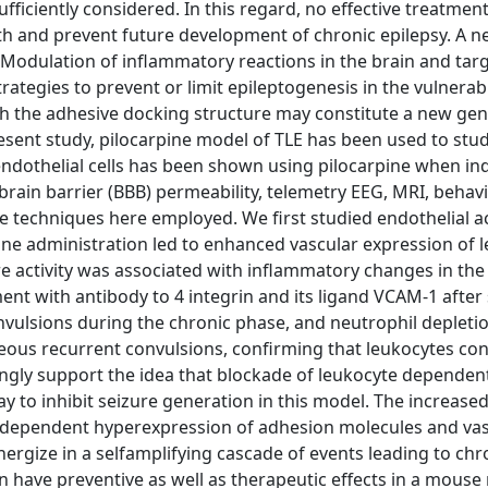
ficiently considered. In this regard, no effective treatment
ath and prevent future development of chronic epilepsy. A 
. Modulation of inflammatory reactions in the brain and tar
ategies to prevent or limit epileptogenesis in the vulnera
th the adhesive docking structure may constitute a new gen
esent study, pilocarpine model of TLE has been used to stud
n endothelial cells has been shown using pilocarpine when in
brain barrier (BBB) permeability, telemetry EEG, MRI, behav
techniques here employed. We first studied endothelial ac
pine administration led to enhanced vascular expression of 
e activity was associated with inflammatory changes in the
nt with antibody to 4 integrin and its ligand VCAM-1 after 
nvulsions during the chronic phase, and neutrophil depleti
neous recurrent convulsions, confirming that leukocytes con
ongly support the idea that blockade of leukocyte dependen
 to inhibit seizure generation in this model. The increase
-dependent hyperexpression of adhesion molecules and vas
nergize in a selfamplifying cascade of events leading to chr
an have preventive as well as therapeutic effects in a mouse