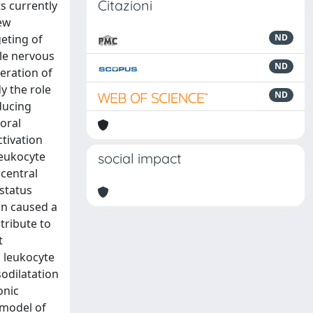
Citazioni
s currently
new
geting of
ND
ble nervous
ND
eration of
y the role
ND
ducing
ioral
tivation
leukocyte
social impact
 central
status
on caused a
tribute to
t
d leukocyte
odilatation
onic
 model of