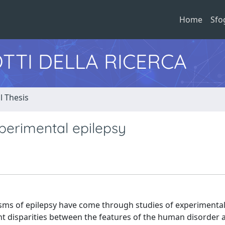
Home
Sfo
TTI DELLA RICERCA
l Thesis
perimental epilepsy
sms of epilepsy have come through studies of experimenta
ant disparities between the features of the human disorder