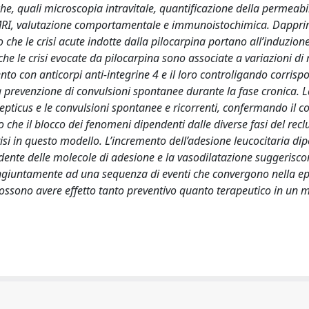
iche, quali microscopia intravitale, quantificazione della permeabil
, MRI, valutazione comportamentale e immunoistochimica. Dappr
 che le crisi acute indotte dalla pilocarpina portano all’induzion
 che le crisi evocate da pilocarpina sono associate a variazioni di
mento con anticorpi anti-integrine 4 e il loro controligando corris
la prevenzione di convulsioni spontanee durante la fase cronica. 
ilepticus e le convulsioni spontanee e ricorrenti, confermando il c
ano che il blocco dei fenomeni dipendenti dalle diverse fasi del re
crisi in questo modello. L’incremento dell’adesione leucocitaria d
ndente delle molecole di adesione e la vasodilatazione suggerisco
congiuntamente ad una sequenza di eventi che convergono nella ep
e possono avere effetto tanto preventivo quanto terapeutico in un 