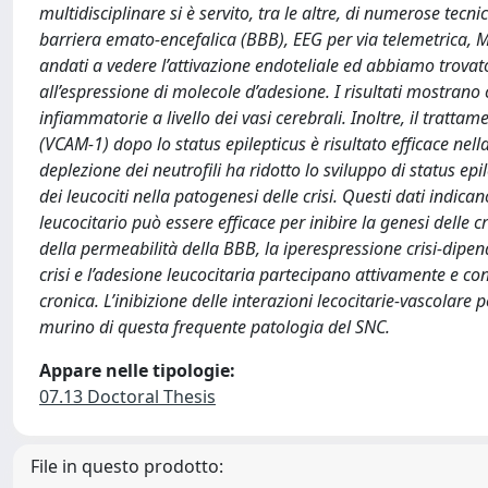
multidisciplinare si è servito, tra le altre, di numerose tecn
barriera emato-encefalica (BBB), EEG per via telemetrica
andati a vedere l’attivazione endoteliale ed abbiamo trovato
all’espressione di molecole d’adesione. I risultati mostrano
infiammatorie a livello dei vasi cerebrali. Inoltre, il tratta
(VCAM-1) dopo lo status epilepticus è risultato efficace nel
deplezione dei neutrofili ha ridotto lo sviluppo di status ep
dei leucociti nella patogenesi delle crisi. Questi dati indic
leucocitario può essere efficace per inibire la genesi delle 
della permeabilità della BBB, la iperespressione crisi-dipe
crisi e l’adesione leucocitaria partecipano attivamente e 
cronica. L’inibizione delle interazioni lecocitarie-vascolar
murino di questa frequente patologia del SNC.
Appare nelle tipologie:
07.13 Doctoral Thesis
File in questo prodotto: