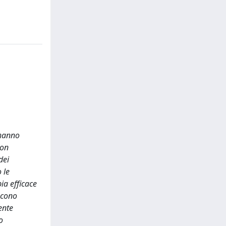
 hanno
non
dei
 le
ia efficace
scono
ente
o