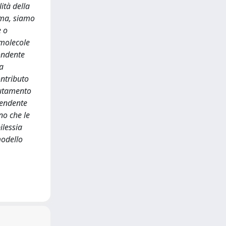
ità della
ima, siamo
e o
 molecole
pondente
La
ontributo
clutamento
ipendente
no che le
ilessia
modello