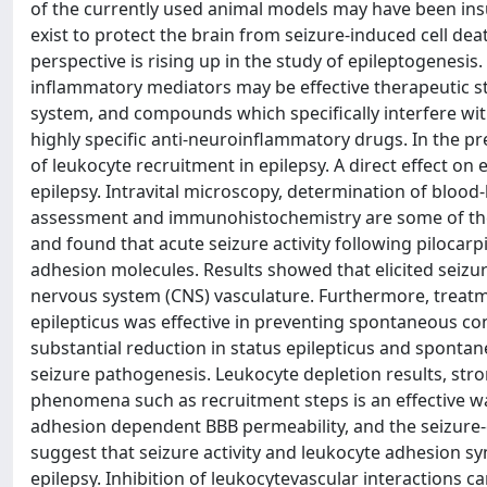
of the currently used animal models may have been insuf
exist to protect the brain from seizure-induced cell de
perspective is rising up in the study of epileptogenesis
inflammatory mediators may be effective therapeutic str
system, and compounds which specifically interfere wi
highly specific anti-neuroinflammatory drugs. In the pr
of leukocyte recruitment in epilepsy. A direct effect o
epilepsy. Intravital microscopy, determination of blood-
assessment and immunohistochemistry are some of the 
and found that acute seizure activity following pilocar
adhesion molecules. Results showed that elicited seizur
nervous system (CNS) vasculature. Furthermore, treatme
epilepticus was effective in preventing spontaneous co
substantial reduction in status epilepticus and sponta
seizure pathogenesis. Leukocyte depletion results, str
phenomena such as recruitment steps is an effective way
adhesion dependent BBB permeability, and the seizure
suggest that seizure activity and leukocyte adhesion sy
epilepsy. Inhibition of leukocytevascular interactions c