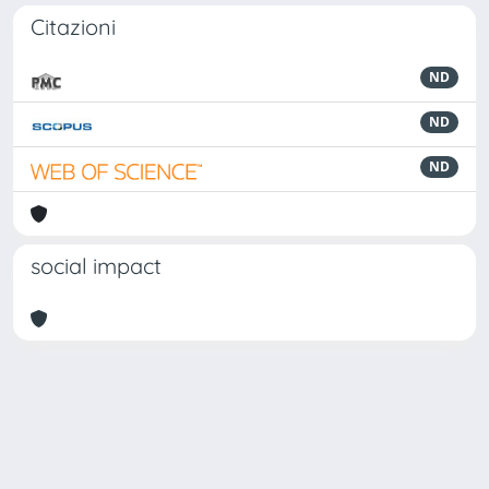
Citazioni
ND
ND
ND
social impact