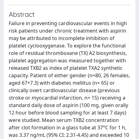
Abstract
Failure in preventing cardiovascular events in high
risk patients under chronic treatment with aspirin
may be attributed to incomplete inhibition of
platelet cyclooxygenase. To explore the functional
role of residual thromboxane (TX) A2 biosynthesis,
platelet aggregation was measured together with
released TXB2 as index of platelet TXA2 synthetic
capacity. Patient of either gender (n=80, 26 females,
aged 67+7.3) with diabetes mellitus (n= 65) or
clinically overt cardiovascular disease (previous
stroke or myocardial infarction, n= 15) receiving a
standard daily dose of aspirin (100 mg, given orally
12 hour before blood sampling for at least 7 days)
were studied. Mean serum TXB2 concentration
after clot formation in a glass tube at 37°C for 1 h,
was 3.37 ng/mL (95% CI: 2.31-4.45) and exceeded 10