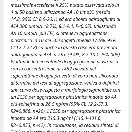
massimale eccedente il 25% è stata osservata solo in
4 di 50 pazienti utilizzando AA 10 μmol/L (media
14.8, 95% CI: 8.9-20.1) ed era abolita dall’aggiunta di
ASA 300 μmol/L (8.7%, 8.1-9.4, P<0.05). utilizzando
AA 10 μmol/L più EPI, si otteneva aggregazione
piastrinica in 10 dei 50 soggetti (media 17.5%, 95%
CI:12.2-22.8) ed anche in questo caso era prevenuta
dall’aggiunta di ASA in vitro (9.4%, 8.7-10.1, P<0.005).
Plottando la percentuale di aggregazione piastrinica
con la concentrazione di TXB2 rilevata nel
supernatante di ogni provetta di vetro non siliconato
al termine del test di aggregazione, veniva a definirsi
una curva dose-risposta a morfologia sigmoidale con
un EC50 per aggregazione piastrinica indotta da AA
più epinefrina di 26.5 ng/ml (95% CI: 12.2-57.3,
R2=0.866, n=20). L’EC50 per aggregazione piastrinica
indotta da AA era 215.3 ng/ml (115.4-401.6,
R2=0.853, n=42). In conclusione, la residua sintesi di