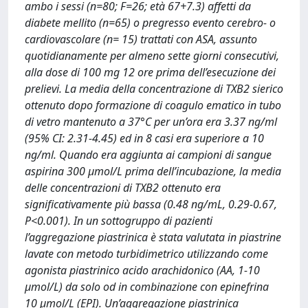
ambo i sessi (n=80; F=26; età 67+7.3) affetti da
diabete mellito (n=65) o pregresso evento cerebro- o
cardiovascolare (n= 15) trattati con ASA, assunto
quotidianamente per almeno sette giorni consecutivi,
alla dose di 100 mg 12 ore prima dell’esecuzione dei
prelievi. La media della concentrazione di TXB2 sierico
ottenuto dopo formazione di coagulo ematico in tubo
di vetro mantenuto a 37°C per un’ora era 3.37 ng/ml
(95% CI: 2.31-4.45) ed in 8 casi era superiore a 10
ng/ml. Quando era aggiunta ai campioni di sangue
aspirina 300 μmol/L prima dell’incubazione, la media
delle concentrazioni di TXB2 ottenuto era
significativamente più bassa (0.48 ng/mL, 0.29-0.67,
P<0.001). In un sottogruppo di pazienti
l’aggregazione piastrinica è stata valutata in piastrine
lavate con metodo turbidimetrico utilizzando come
agonista piastrinico acido arachidonico (AA, 1-10
μmol/L) da solo od in combinazione con epinefrina
10 μmol/L (EPI). Un’aggregazione piastrinica