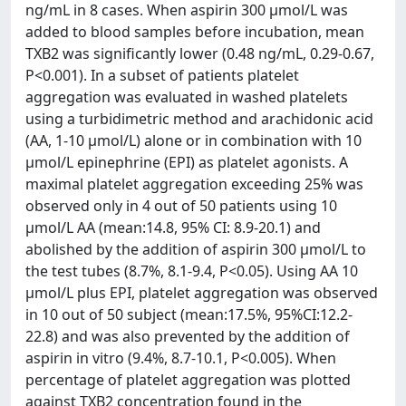
ng/mL in 8 cases. When aspirin 300 μmol/L was
added to blood samples before incubation, mean
TXB2 was significantly lower (0.48 ng/mL, 0.29-0.67,
P<0.001). In a subset of patients platelet
aggregation was evaluated in washed platelets
using a turbidimetric method and arachidonic acid
(AA, 1-10 μmol/L) alone or in combination with 10
μmol/L epinephrine (EPI) as platelet agonists. A
maximal platelet aggregation exceeding 25% was
observed only in 4 out of 50 patients using 10
μmol/L AA (mean:14.8, 95% CI: 8.9-20.1) and
abolished by the addition of aspirin 300 μmol/L to
the test tubes (8.7%, 8.1-9.4, P<0.05). Using AA 10
μmol/L plus EPI, platelet aggregation was observed
in 10 out of 50 subject (mean:17.5%, 95%CI:12.2-
22.8) and was also prevented by the addition of
aspirin in vitro (9.4%, 8.7-10.1, P<0.005). When
percentage of platelet aggregation was plotted
against TXB2 concentration found in the