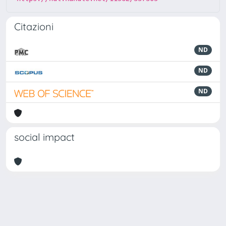
Citazioni
ND
ND
ND
social impact