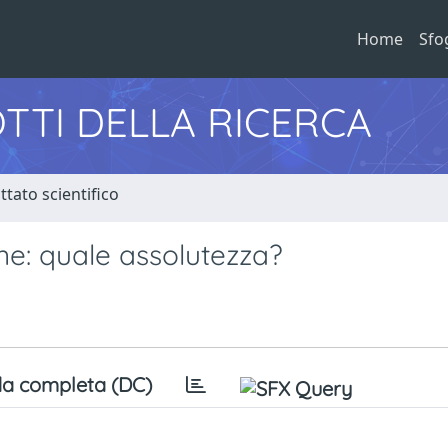
Home
Sfo
TTI DELLA RICERCA
tato scientifico
ne: quale assolutezza?
a completa (DC)