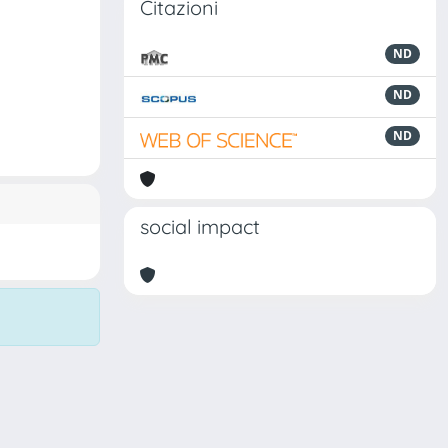
Citazioni
ND
ND
ND
social impact