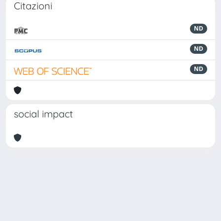
Citazioni
ND
ND
ND
social impact
Powered by
IRIS
-
about IRIS
-