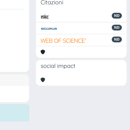
Citazioni
ND
ND
ND
social impact