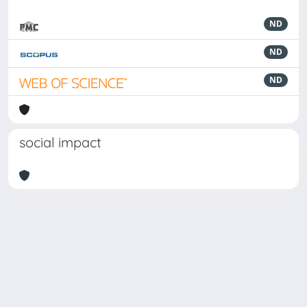
ND
ND
ND
social impact
Powered by
IRIS
-
about IRIS
-
Utilizzo dei cookie
-
Privacy
Copyright © 2026