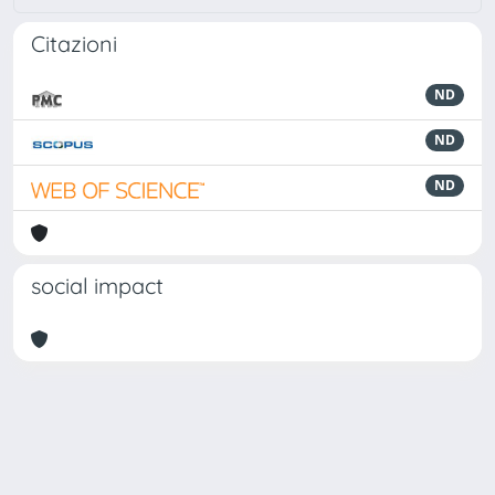
Citazioni
ND
ND
ND
social impact