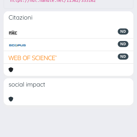
https://hdl.handle.net/11562/333162
Citazioni
ND
ND
ND
social impact