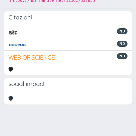
https://hdl.handle.net/11562/332635
Citazioni
ND
ND
ND
social impact