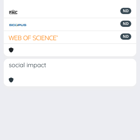
ND
ND
ND
social impact
Powered by
IRIS
-
about IRIS
-
Utilizzo dei cookie
-
Privacy
Copyright © 2026