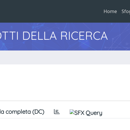
Home
Sfo
TTI DELLA RICERCA
a completa (DC)