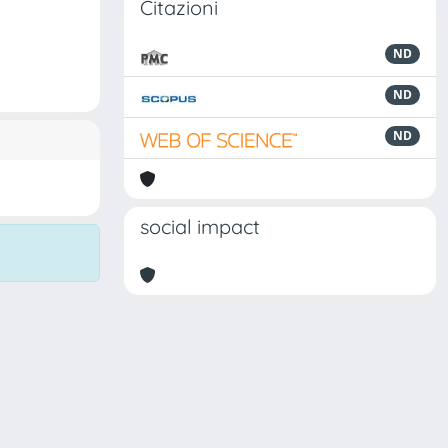
Citazioni
ND
ND
ND
social impact