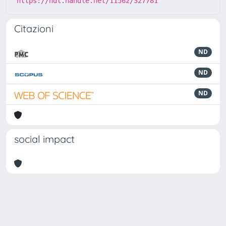
https://hdl.handle.net/11562/327781
Citazioni
ND
ND
ND
social impact