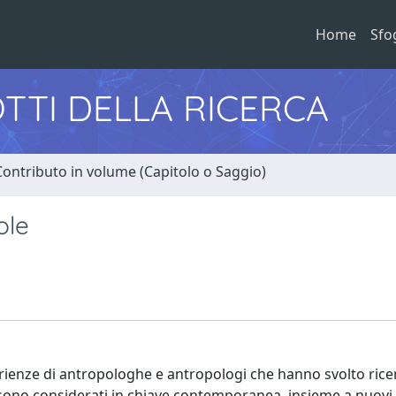
Home
Sfo
TTI DELLA RICERCA
Contributo in volume (Capitolo o Saggio)
ole
erienze di antropologhe e antropologi che hanno svolto rice
co sono considerati in chiave contemporanea, insieme a nuov