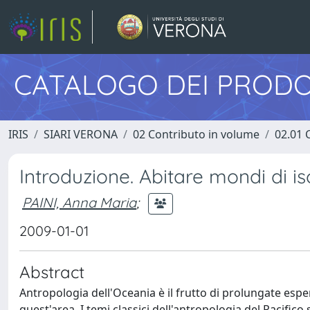
CATALOGO DEI PRODO
IRIS
SIARI VERONA
02 Contributo in volume
02.01 
Introduzione. Abitare mondi di is
PAINI, Anna Maria
;
2009-01-01
Abstract
Antropologia dell'Oceania è il frutto di prolungate esp
quest'area. I temi classici dell'antropologia del Pacifi