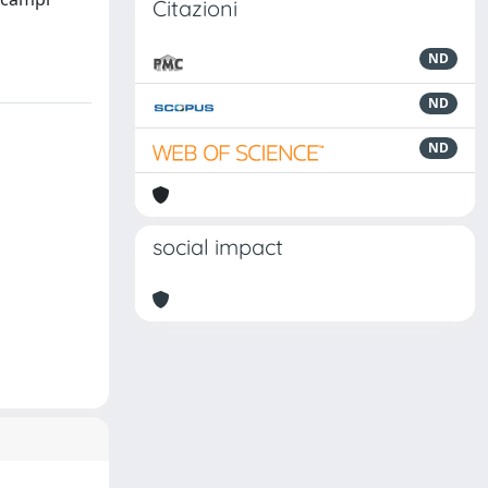
Citazioni
ND
ND
ND
social impact