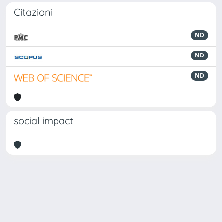
Citazioni
ND
ND
ND
social impact