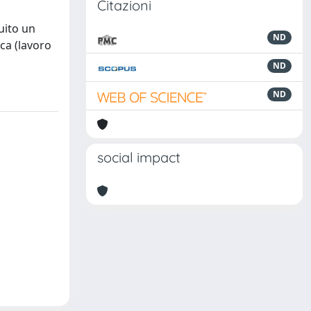
Citazioni
uito un
ND
rca (lavoro
ND
ND
social impact