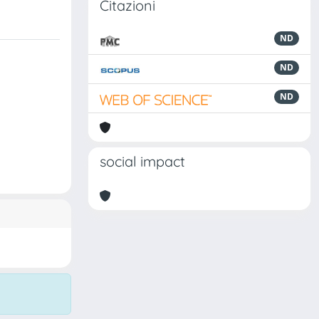
Citazioni
ND
ND
ND
social impact