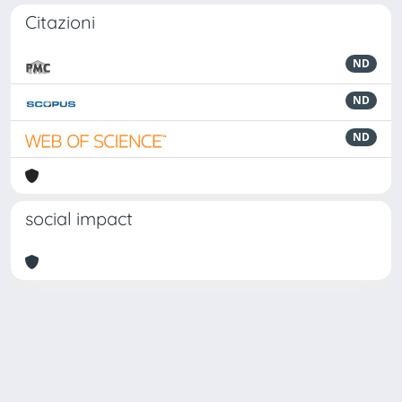
Citazioni
ND
ND
ND
social impact