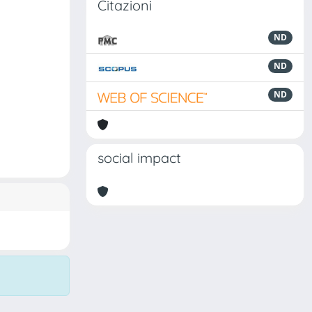
Citazioni
ND
ND
ND
social impact