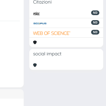
Citazioni
ND
ND
ND
social impact