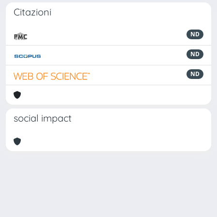
Citazioni
ND
ND
ND
social impact